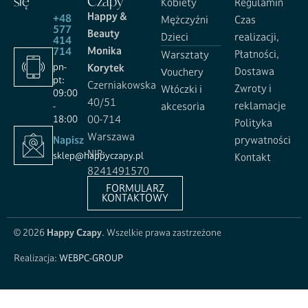
się
Czapy
Kobiety
Regulamin
Happy &
+48
Mężczyźni
Czas
577
Beauty
Dzieci
realizacji,
414
Monika
714
Płatności,
Warsztaty
pn-
Korytek
Dostawa
Vouchery
pt:
Czerniakowska
Zwroty i
Włóczki i
09:00
40/51
reklamacje
-
akcesoria
18:00
00-714
Polityka
Warszawa
Napisz
prywatności
NIP:
sklep@happyczapy.pl
Kontakt
8241491570
FORMULARZ
KONTAKTOWY
© 2026
Happy Czapy
. Wszelkie prawa zastrzeżone
Realizacja:
WEBPC-GROUP