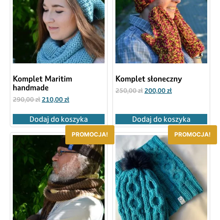
Komplet Maritim
Komplet słoneczny
handmade
250,00
zł
200,00
zł
290,00
zł
210,00
zł
Dodaj do koszyka
Dodaj do koszyka
PROMOCJA!
PROMOCJA!