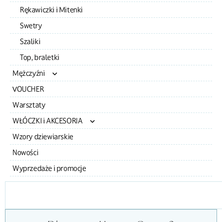
Rękawiczki i Mitenki
Swetry
Szaliki
Top, braletki
Mężczyźni
VOUCHER
Czapki
Warsztaty
Komplety
WŁÓCZKI i AKCESORIA
Szaliki i kominy
Wzory dziewiarskie
Akcesoria
Nowości
Wełna
Wyprzedaże i promocje