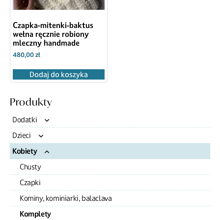
Czapka-mitenki-baktus
wełna ręcznie robiony
mleczny handmade
480,00
zł
Dodaj do koszyka
Produkty
Dodatki
Dzieci
Akcesoria
Kobiety
Torebki
Czapki
Kocyki
Chusty
Komplety
Czapki
Swetry
Kominy, kominiarki, balaclava
Dodatki
Komplety