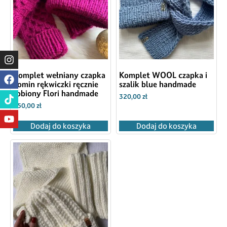
Komplet wełniany czapka
Komplet WOOL czapka i
komin rękwiczki ręcznie
szalik blue handmade
robiony Flori handmade
320,00
zł
450,00
zł
Dodaj do koszyka
Dodaj do koszyka