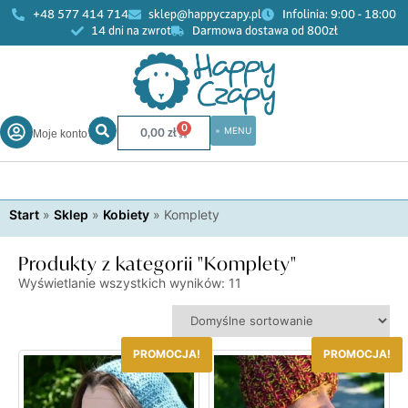
+48 577 414 714
sklep@happyczapy.pl
Infolinia: 9:00 - 18:00
14 dni na zwrot
Darmowa dostawa od 800zł
Komplety
0
0,00
zł
Moje konto
Start
»
Sklep
»
Kobiety
»
Komplety
Produkty z kategorii "Komplety"
Wyświetlanie wszystkich wyników: 11
PROMOCJA!
PROMOCJA!