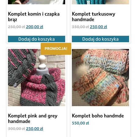
Komplet komin i czapka
Komplet turkusowy
brąz
handmade
250,00
zł
200,00
zł
350,00
zł
250,00
zł
Dodaj do koszyka
Dodaj do koszyka
PROMOCJA!
Komplet pink and grey
Komplet boho handmde
handmade
550,00
zł
300,00
zł
250,00
zł