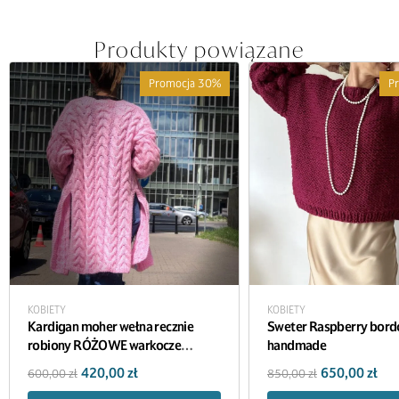
Produkty powiązane
Promocja 30%
P
KOBIETY
KOBIETY
Kardigan moher wełna recznie
Sweter Raspberry bor
robiony RÓŻOWE warkocze
handmade
handmade
420,00
zł
650,00
zł
600,00
zł
850,00
zł