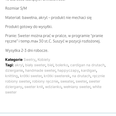
Rozmiar S/M
Materiał: bawełna, akryl – produkt nie mechaci się
Produkt gotowy do wysyłki.
Pranie: Sweter można prać w pralce, w programie “pranie
ręczne” i temp.max 30 st.C. Suszyć w pozycji rozłożonej.
Wysyłka 2-3 dni robocze.
Kategorie
Swetry
,
Kobiety
Tagi:
akryl
,
biały sweter
,
biel
,
bolerko
,
cardigan na drutach
,
dzierganie
,
handmade sweter
,
happyczapy
,
kardigan
,
knitting
,
krótki sweter
,
krótki sweterek
,
na drutach
,
ręcznie
robiony sweter
,
robiony ręcznie
,
sweater
,
sweter
,
sweter
dziergany
,
sweter knit
,
wdzianko
,
wełniany sweter
,
white
sweter