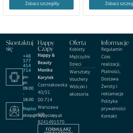
Zobacz szczegóły
Zobacz szczeg
Skontaktuj
Happy
Oferta
Informacje
się
Czapy
Kobiety
Regulamin
Happy &
+48
Mężczyźni
Czas
577
Beauty
Dzieci
realizacji,
414
Monika
714
Płatności,
Warsztaty
pn-
Korytek
Dostawa
Vouchery
pt:
Czerniakowska
Zwroty i
Włóczki i
09:00
40/51
reklamacje
-
akcesoria
18:00
00-714
Polityka
Warszawa
Napisz
prywatności
NIP:
sklep@happyczapy.pl
Kontakt
8241491570
FORMULARZ