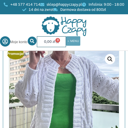
+48 577 414 714
sklep@happyczapy.pl
Infolinia: 9:00 - 18:00
14 dni na zwrot
Darmowa dostawa od 800zł
Start
»
Sklep
»
Kobiety
»
Swetry
»
Kardigan bolerko recznie
robione w warkocze White & White handmade
0
0,00
zł
Moje konto
Promocja!