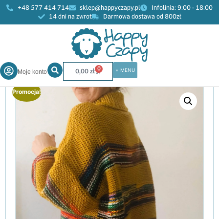
+48 577 414 714
sklep@happyczapy.pl
Infolinia: 9:00 - 18:00
14 dni na zwrot
Darmowa dostawa od 800zł
Start
»
Sklep
»
Kobiety
»
Swetry
»
Sweter z golfem wełna
recznie robiony musztardowy handmade
0
0,00
zł
Moje konto
Promocja!