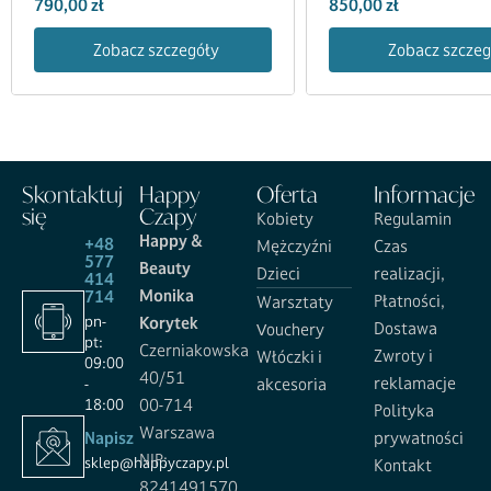
790,00
zł
850,00
zł
Zobacz szczegóły
Zobacz szczeg
Skontaktuj
Happy
Oferta
Informacje
się
Czapy
Kobiety
Regulamin
Happy &
+48
Mężczyźni
Czas
577
Beauty
Dzieci
realizacji,
414
Monika
714
Płatności,
Warsztaty
pn-
Korytek
Dostawa
Vouchery
pt:
Czerniakowska
Zwroty i
Włóczki i
09:00
40/51
reklamacje
-
akcesoria
18:00
00-714
Polityka
Warszawa
Napisz
prywatności
NIP:
sklep@happyczapy.pl
Kontakt
8241491570