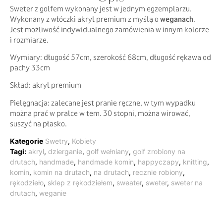
Sweter z golfem wykonany jest w jednym egzemplarzu.
Wykonany z włóczki akryl premium z myślą o
weganach
.
Jest możliwość indywidualnego zamówienia w innym kolorze
i rozmiarze.
Wymiary: długość 57cm, szerokość 68cm, długość rękawa od
pachy 33cm
Skład: akryl premium
Pielęgnacja: zalecane jest pranie ręczne, w tym wypadku
można prać w pralce w tem. 30 stopni, można wirować,
suszyć na płasko.
Kategorie
Swetry
,
Kobiety
Tagi:
akryl
,
dzierganie
,
golf wełniany
,
golf zrobiony na
drutach
,
handmade
,
handmade komin
,
happyczapy
,
knitting
,
komin
,
komin na drutach
,
na drutach
,
recznie robiony
,
rękodzieło
,
sklep z rękodziełem
,
sweater
,
sweter
,
sweter na
drutach
,
weganie