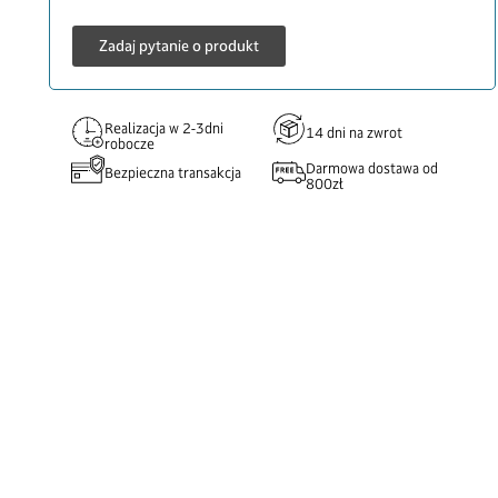
Zadaj pytanie o produkt
Realizacja w 2-3dni
14 dni na zwrot
robocze
Darmowa dostawa od
Bezpieczna transakcja
800zł