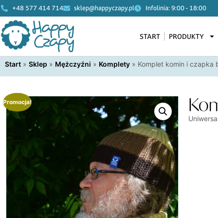
+48 577 414 714
sklep@happyczapy.pl
Infolinia: 9:00 - 18:00
START
PRODUKTY
Start
»
Sklep
»
Mężczyźni
»
Komplety
»
Komplet komin i czapka 
Kom
Promocja!
Uniwersa