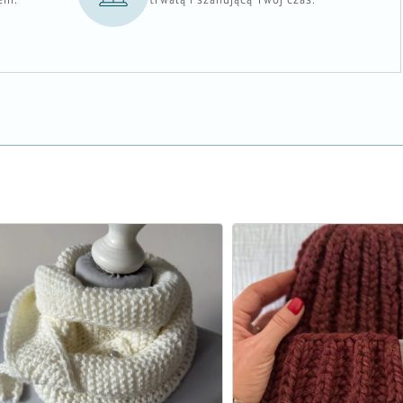
em.
trwałą i szanującą Twój czas.