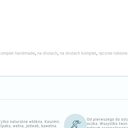
komplet handmade
,
na drutach
,
na drutach komplet
,
ręcznie robione
Od pierwszego do ost
Tylko naturalne włókna. Kaszmir,
oczka. Wszystko tworz
alpaka, wełna, jedwab, bawełna.