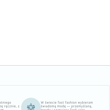
atniego
W świecie fast fashion wybieram
ę ręcznie, z
świadomą modę — przemyślaną,