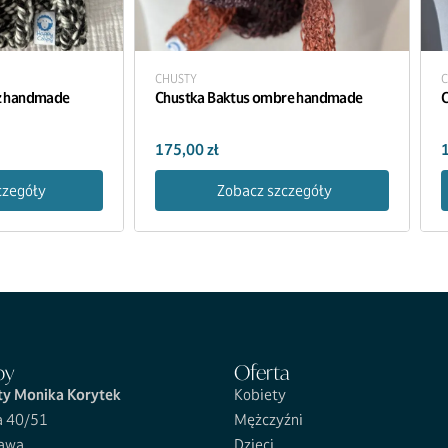
CHUSTY
C
nż handmade
Chustka Baktus ombre handmade
C
175,00
zł
czegóły
Zobacz szczegóły
py
Oferta
ty Monika Korytek
Kobiety
a 40/51
Mężczyźni
awa
Dzieci