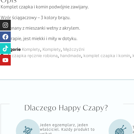
Komplet czapka i komin podwójnie zawijany.
Wzór ściągaczowy – 3 kolory brązu.
Wykonany z mieszanki wełny z akrylem.
Nie drapie, jest miekki i miły w dotyku.
Kategorie
Komplety
,
Komplety
,
Mężczyźni
Tagi:
czapka ręcznie robiona
,
handmade
,
komplet czapka i komin
,
Dlaczego Happy Czapy?
Jeden egzemplarz, jeden
właściciel. Każdy produkt to