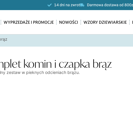
14 dni na zwrot
Darmowa dostawa od 800z
WYPRZEDAŻE I PROMOCJE
NOWOŚCI
WZORY DZIEWIARSKIE
brąz
plet komin i czapka brąz
lny zestaw w pieknych odcieniach brązu.