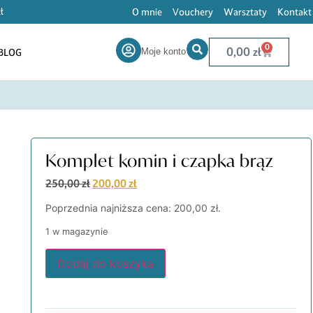
O mnie
Vouchery
Warsztaty
Kontakt
ł
0
0,00
zł
BLOG
Moje konto
Komplet komin i czapka brąz
250,00
zł
200,00
zł
Poprzednia najniższa cena:
200,00
zł
.
1 w magazynie
Dodaj do koszyka