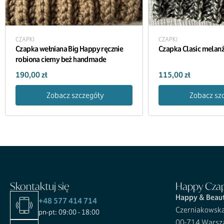
CZAPKI
CZAPKI
Czapka wełniana Big Happy ręcznie
Czapka Clasic mela
robiona ciemy beż handmade
190,00
zł
115,00
zł
Zobacz szczegóły
Zobacz sz
Skontaktuj się
Happy Cza
Happy & Beau
+48 577 414 714
Czerniakowsk
pn-pt: 09:00 - 18:00
00-714 Warsz