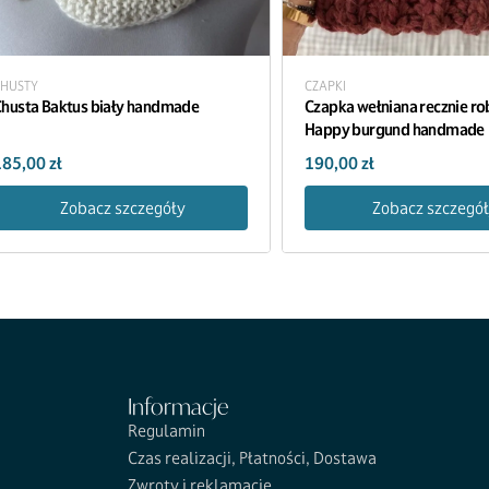
HUSTY
CZAPKI
husta Baktus biały handmade
Czapka wełniana recznie ro
Happy burgund handmade
185,00
zł
190,00
zł
Zobacz szczegóły
Zobacz szczegó
Informacje
Regulamin
Czas realizacji, Płatności, Dostawa
Zwroty i reklamacje