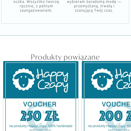
oczka. Wszystko tworzę
wybieram świadomą modę —
ręcznie, z pełnym
przemyślaną, trwałą i
zaangażowaniem.
szanującą Twój czas.
Produkty powiązane