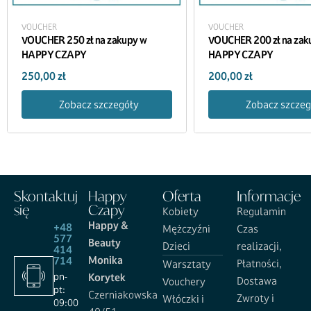
VOUCHER
VOUCHER
VOUCHER 250 zł na zakupy w
VOUCHER 200 zł na zak
HAPPY CZAPY
HAPPY CZAPY
250,00
zł
200,00
zł
Zobacz szczegóły
Zobacz szczeg
Skontaktuj
Happy
Oferta
Informacje
się
Czapy
Kobiety
Regulamin
Happy &
+48
Mężczyźni
Czas
577
Beauty
Dzieci
realizacji,
414
Monika
714
Płatności,
Warsztaty
pn-
Korytek
Dostawa
Vouchery
pt:
Czerniakowska
Zwroty i
Włóczki i
09:00