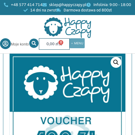
+48 577 414 714
sklep@happyczapy.pl
Infolinia: 9:00 - 18:00
14 dni na zwrot
Darmowa dostawa od 800zł
Start
»
Sklep
»
VOUCHER
»
VOUCHER 500 zł na zakupy w
HAPPY CZAPY
0
0,00
zł
Moje konto