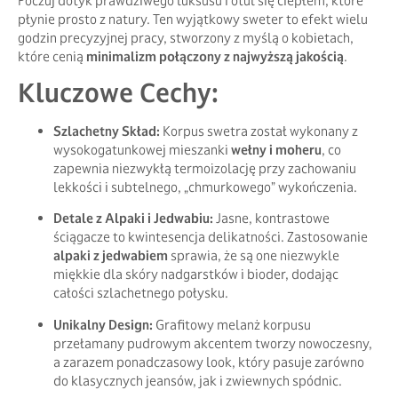
Poczuj dotyk prawdziwego luksusu i otul się ciepłem, które
płynie prosto z natury. Ten wyjątkowy sweter to efekt wielu
godzin precyzyjnej pracy, stworzony z myślą o kobietach,
które cenią
minimalizm połączony z najwyższą jakością
.
Kluczowe Cechy:
Szlachetny Skład:
Korpus swetra został wykonany z
wysokogatunkowej mieszanki
wełny i moheru
, co
zapewnia niezwykłą termoizolację przy zachowaniu
lekkości i subtelnego, „chmurkowego” wykończenia.
Detale z Alpaki i Jedwabiu:
Jasne, kontrastowe
ściągacze to kwintesencja delikatności. Zastosowanie
alpaki z jedwabiem
sprawia, że są one niezwykle
miękkie dla skóry nadgarstków i bioder, dodając
całości szlachetnego połysku.
Unikalny Design:
Grafitowy melanż korpusu
przełamany pudrowym akcentem tworzy nowoczesny,
a zarazem ponadczasowy look, który pasuje zarówno
do klasycznych jeansów, jak i zwiewnych spódnic.