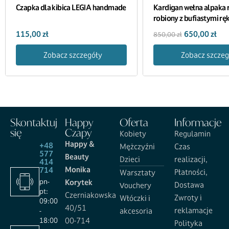
Czapka dla kibica LEGIA handmade
Kardigan wełna alpaka 
robiony z bufiastymi r
pudrowy fiolet handma
115,00
zł
650,00
zł
850,00
zł
Zobacz szczegóły
Zobacz szczeg
Skontaktuj
Happy
Oferta
Informacje
się
Czapy
Kobiety
Regulamin
Happy &
+48
Mężczyźni
Czas
577
Beauty
Dzieci
realizacji,
414
Monika
714
Płatności,
Warsztaty
pn-
Korytek
Dostawa
Vouchery
pt:
Czerniakowska
Zwroty i
Włóczki i
09:00
40/51
reklamacje
-
akcesoria
18:00
00-714
Polityka