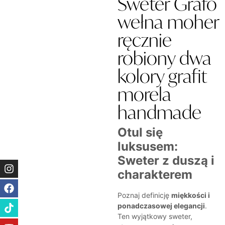
Sweter Grafo
wełna moher
ręcznie
robiony dwa
kolory grafit
morela
handmade
Otul się
luksusem:
Sweter z duszą i
charakterem
Poznaj definicję
miękkości i
ponadczasowej elegancji
.
Ten wyjątkowy sweter,