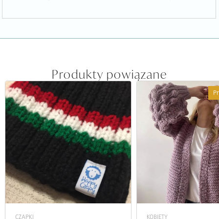
Produkty powiązane
P
CZAPKI
KOBIETY