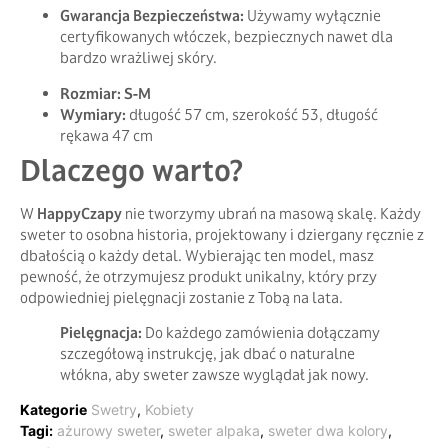
Gwarancja Bezpieczeństwa:
Używamy wyłącznie
certyfikowanych włóczek, bezpiecznych nawet dla
bardzo wrażliwej skóry.
Rozmiar:
S-M
Wymiary:
długość 57 cm, szerokość 53, długość
rękawa 47 cm
Dlaczego warto?
W
HappyCzapy
nie tworzymy ubrań na masową skalę. Każdy
sweter to osobna historia, projektowany i dziergany ręcznie z
dbałością o każdy detal. Wybierając ten model, masz
pewność, że otrzymujesz produkt unikalny, który przy
odpowiedniej pielęgnacji zostanie z Tobą na lata.
Pielęgnacja:
Do każdego zamówienia dołączamy
szczegółową instrukcję, jak dbać o naturalne
włókna, aby sweter zawsze wyglądał jak nowy.
Kategorie
Swetry
,
Kobiety
Tagi:
ażurowy sweter
,
sweter alpaka
,
sweter dwa kolory
,