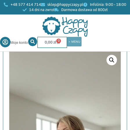
+48 577 414 714
sklep@happyczapy.pl
Infolinia: 9:00 - 18:00
14 dni na zwrot
Darmowa dostawa od 800zł
Start
»
Sklep
»
Kobiety
»
Swetry
»
Sweter Grafo wełna moher
ręcznie robiony dwa kolory grafit morela handmade
0
0,00
zł
Moje konto