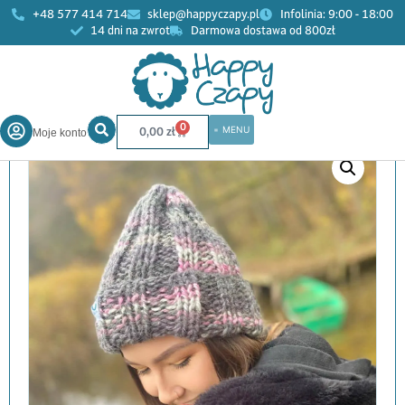
+48 577 414 714
sklep@happyczapy.pl
Infolinia: 9:00 - 18:00
14 dni na zwrot
Darmowa dostawa od 800zł
Start
»
Sklep
»
Kobiety
»
Czapki
»
Czapka Rozi
0
0,00
zł
Moje konto