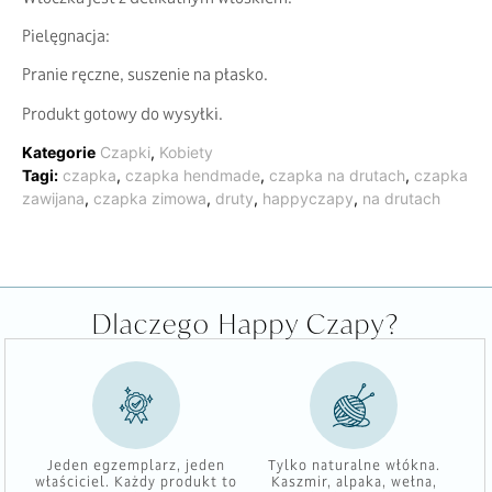
Pielęgnacja:
Pranie ręczne, suszenie na płasko.
Produkt gotowy do wysyłki.
Kategorie
Czapki
,
Kobiety
Tagi:
czapka
,
czapka hendmade
,
czapka na drutach
,
czapka
zawijana
,
czapka zimowa
,
druty
,
happyczapy
,
na drutach
Dlaczego Happy Czapy?
Jeden egzemplarz, jeden
Tylko naturalne włókna.
właściciel. Każdy produkt to
Kaszmir, alpaka, wełna,