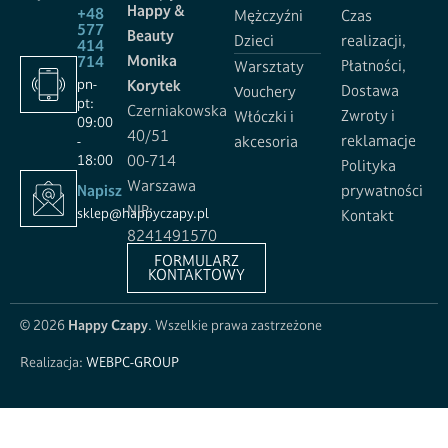
Happy &
+48
Mężczyźni
Czas
577
Beauty
Dzieci
realizacji,
414
Monika
714
Płatności,
Warsztaty
pn-
Korytek
Dostawa
Vouchery
pt:
Czerniakowska
Zwroty i
Włóczki i
09:00
40/51
reklamacje
-
akcesoria
18:00
00-714
Polityka
Warszawa
Napisz
prywatności
NIP:
sklep@happyczapy.pl
Kontakt
8241491570
FORMULARZ
KONTAKTOWY
© 2026
Happy Czapy
. Wszelkie prawa zastrzeżone
Realizacja:
WEBPC-GROUP