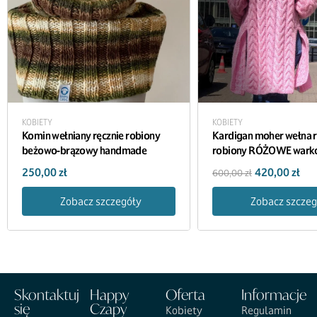
KOBIETY
KOBIETY
Komin wełniany ręcznie robiony
Kardigan moher wełna r
beżowo-brązowy handmade
robiony RÓŻOWE wark
handmade
250,00
zł
420,00
zł
600,00
zł
Zobacz szczegóły
Zobacz szczeg
Skontaktuj
Happy
Oferta
Informacje
się
Czapy
Kobiety
Regulamin